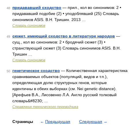
придававший сходство
— прил., кол во синонимов: 2 •
48
придававший подобие (2) • уподоблявший (25) Словарь
синонимов ASIS. В.Н. Тришин. 2013 …
Словарь синонимов
сюжет, имеющий сходство в литературе народов
—
49
сущ., кол во синонимов: 2 • бродячий сюжет (3) •
странствующий сюжет (3) Словарь синонимов ASIS. В.Н.
Тришин …
Словарь синонимов
генетическое сходство
— Количественная характеристика
50
сравниваемых объектов (популяций, видов и т.п.),
определяющая долю структурных генов, которые
идентичны в обеих выборках (см. Nei genetic distance).
[Арефьев В.А., Лисовенко Л.А. Англо русский толковый
словарь&#8230; …
Справочник технического переводчика
Страницы
←
Предыдущая
Следующая
→