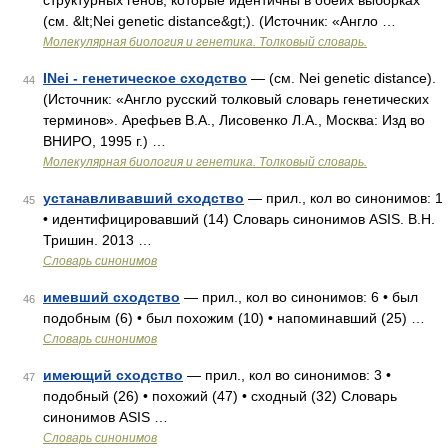
структурных генов, которые идентичны в обеих выборках
(см. &lt;Nei genetic distance&gt;). (Источник: «Англо …
Молекулярная биология и генетика. Толковый словарь.
INei - генетическое сходство
— (см. Nei genetic distance).
44
(Источник: «Англо русский толковый словарь генетических
терминов». Арефьев В.А., Лисовенко Л.А., Москва: Изд во
ВНИРО, 1995 г.) …
Молекулярная биология и генетика. Толковый словарь.
устанавливавший сходство
— прил., кол во синонимов: 1
45
• идентифицировавший (14) Словарь синонимов ASIS. В.Н.
Тришин. 2013 …
Словарь синонимов
имевший сходство
— прил., кол во синонимов: 6 • был
46
подобным (6) • был похожим (10) • напоминавший (25) …
Словарь синонимов
имеющий сходство
— прил., кол во синонимов: 3 •
47
подобный (26) • похожий (47) • сходный (32) Словарь
синонимов ASIS …
Словарь синонимов